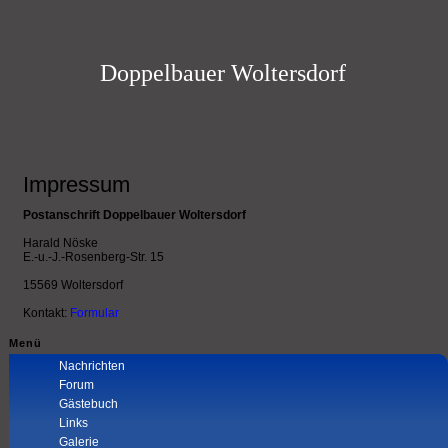
Doppelbauer Woltersdorf
Impressum
Postanschrift Doppelbauer Woltersdorf
Harald Nöske
E.-u.-J.-Rosenberg-Str. 15
15569 Woltersdorf
Kontakt:
Formular
Menü
Navigation
Nachrichten
überspringen
Forum
Gästebuch
Links
Galerie