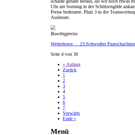
schaute gerade heraus, als wir noch etwas 
Uhr am Sonntag in der Schützengilde ankame
Preise bedeutete. Platz 3 in der Teamwertun
Ausbeute.
Bowlingpreise
Weiterlesen …
23.Schwedter Paarschachturni
Seite 4 von 30
« Anfang
Zurück
1
2
3
4
5
6
7
Vorwärts
Ende »
Menü