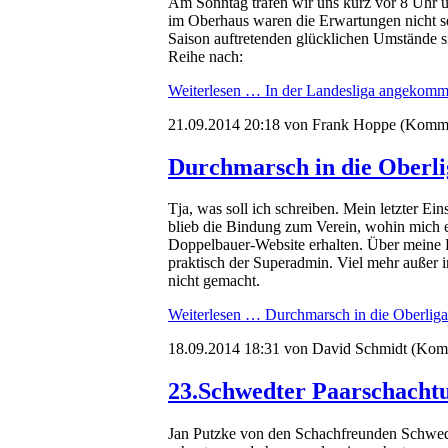
Am Sonntag trafen wir uns kurz vor 8 Uhr 
im Oberhaus waren die Erwartungen nicht se
Saison auftretenden glücklichen Umstände si
Reihe nach:
Weiterlesen …
In der Landesliga angekomm
21.09.2014 20:18
von Frank Hoppe (Komme
Durchmarsch in die Oberli
Tja, was soll ich schreiben. Mein letzter E
blieb die Bindung zum Verein, wohin mich ei
Doppelbauer-Website erhalten. Über meine E
praktisch der Superadmin. Viel mehr außer in
nicht gemacht.
Weiterlesen …
Durchmarsch in die Oberliga
18.09.2014 18:31
von David Schmidt (Komm
23.Schwedter Paarschachtur
Jan Putzke von den Schachfreunden Schwed